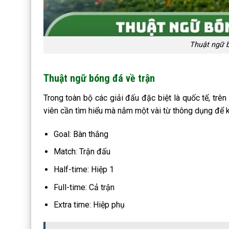
Thuật ngữ b
Thuật ngữ bóng đá về trận
Trong toàn bộ các giải đấu đặc biệt là quốc tế, trên
viên cần tìm hiểu mà nắm một vài từ thông dụng để k
Goal: Bàn thắng
Match: Trận đấu
Half-time: Hiệp 1
Full-time: Cả trận
Extra time: Hiệp phụ