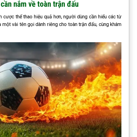
cần nắm về toàn trận đấu
 cược thể thao hiệu quả hơn, người dùng cần hiểu các từ
 một vài tên gọi dành riêng cho toàn trận đấu, cùng khám