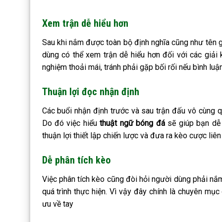
Xem trận dễ hiểu hơn
Sau khi nắm được toàn bộ định nghĩa cũng như tên g
dùng có thể xem trận dễ hiểu hơn đối với các giải 
nghiệm thoải mái, tránh phải gặp bối rối nếu bình luậ
Thuận lợi đọc nhận định
Các buổi nhận định trước và sau trận đấu vô cùng q
Do đó việc hiểu
thuật ngữ bóng đá
sẽ giúp bạn dễ 
thuận lợi thiết lập chiến lược và đưa ra kèo cược liên
Dễ phân tích kèo
Việc phân tích kèo cũng đòi hỏi người dùng phải n
quá trình thực hiện. Vì vậy đây chính là chuyên mục 
ưu về tay