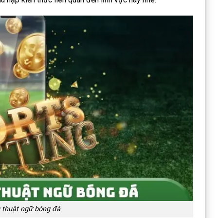
u thuật ngữ bóng đá