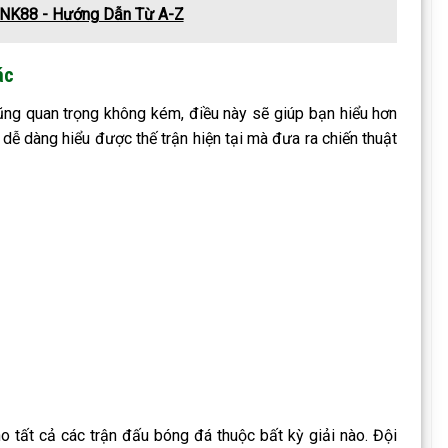
1 NK88 - Hướng Dẫn Từ A-Z
ác
cũng quan trọng không kém, điều này sẽ giúp bạn hiểu hơn
dễ dàng hiểu được thế trận hiện tại mà đưa ra chiến thuật
o tất cả các trận đấu bóng đá thuộc bất kỳ giải nào. Đội