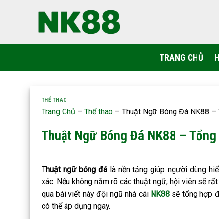
TRANG CHỦ
THỂ THAO
Trang Chủ
–
Thể thao
–
Thuật Ngữ Bóng Đá NK88 – 
Thuật Ngữ Bóng Đá NK88 – Tổng 
Thuật ngữ bóng đá
là nền tảng giúp người dùng hiể
xác. Nếu không nắm rõ các thuật ngữ, hội viên sẽ rất 
qua bài viết này đội ngũ nhà cái
NK88
sẽ tổng hợp đầ
có thể áp dụng ngay.