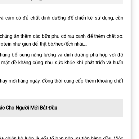
 và cám có đủ chất dinh dưỡng để chiến kê sử dụng, cần
 chúng ăn thêm các bữa phụ có rau xanh để thêm chất xơ.
otein như giun dế, thịt bò/heo/ếch nhái,…
chúng bổ sung năng lượng và dinh dưỡng phù hợp với độ
ề mặt đề kháng cũng như sức khỏe khi phát triển và huấn
ay mới hàng ngày, đồng thời cung cấp thêm khoáng chất
ác Cho Người Mới Bắt Đầu
a chiến kê luôn là yếu tố bạn nên ưu tiên hàng đầu. Việc