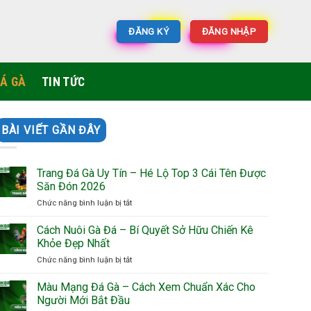
ĐĂNG KÝ
ĐĂNG NHẬP
Á GÀ
TIN TỨC
BÀI VIẾT GẦN ĐÂY
Trang Đá Gà Uy Tín – Hé Lộ Top 3 Cái Tên Được
Săn Đón 2026
Chức năng bình luận bị tắt
ở
Trang
Đá
Cách Nuôi Gà Đá – Bí Quyết Sở Hữu Chiến Kê
Gà
Khỏe Đẹp Nhất
Uy
Chức năng bình luận bị tắt
ở
Tín
Cách
–
Nuôi
Màu Mạng Đá Gà – Cách Xem Chuẩn Xác Cho
Hé
Gà
Lộ
Người Mới Bắt Đầu
Đá
Top