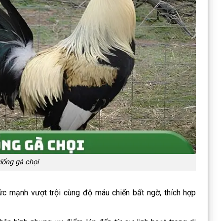
iống gà chọi
ức mạnh vượt trội cùng độ máu chiến bất ngờ, thích hợp