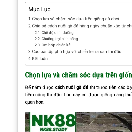
Mục Lục
Chọn lựa và chăm sóc dựa trên giống gà chọi
Chia sẻ cách nuôi gà đá hàng ngày chuẩn xác từ ch
Chế độ dinh dưỡng
Chuồng trại sinh sống
Om bóp chiến kê
Các bài tập phù hợp với chiến kê ra sân thi đấu
Kết luận
Chọn lựa và chăm sóc dựa trên giốn
Để nắm được
cách nuôi gà đá
thì trước tiên các 
tiềm năng thi đấu. Lúc này có được giống càng thu
quan hơn: