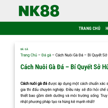
TRANG CHỦ
ĐÁ GÀ
Trang Chủ
–
Đá gà
–
Cách Nuôi Gà Đá – Bí Quyết Sở
Cách Nuôi Gà Đá – Bí Quyết Sở H
Cách nuôi gà đá
được áp dụng một cách chuẩn xác s
gia thi đấu chuyên nghiệp. Điều này sẽ đòi hỏi chế
thiết bao gồm dinh dưỡng và môi trường sống. Tru
nhật phương pháp tạo ra hùng kê mạnh nhất!