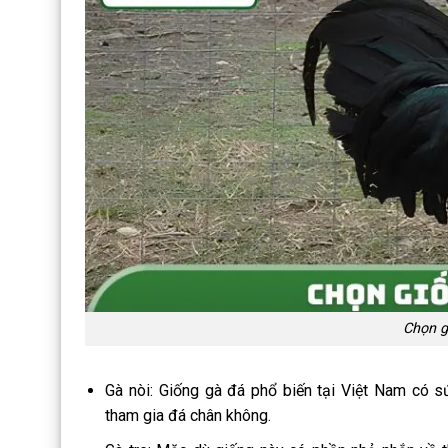
Chọn g
Gà nòi: Giống gà đá phổ biến tại Việt Nam có s
tham gia đá chân không.