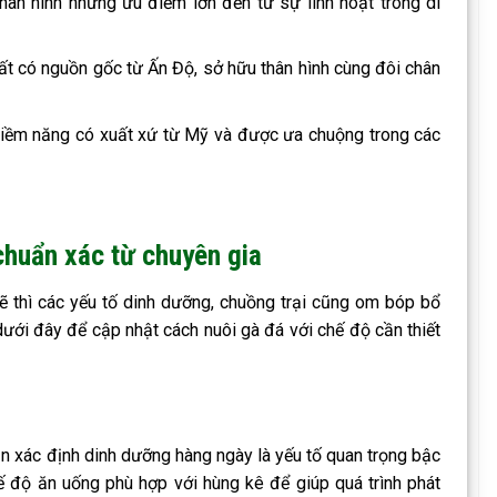
hân hình nhưng ưu điểm lớn đến từ sự linh hoạt trong di
ất có nguồn gốc từ Ấn Độ, sở hữu thân hình cùng đôi chân
 tiềm năng có xuất xứ từ Mỹ và được ưa chuộng trong các
chuẩn xác từ chuyên gia
 thì các yếu tố dinh dưỡng, chuồng trại cũng om bóp bổ
dưới đây để cập nhật cách nuôi gà đá với chế độ cần thiết
ần xác định dinh dưỡng hàng ngày là yếu tố quan trọng bậc
 độ ăn uống phù hợp với hùng kê để giúp quá trình phát