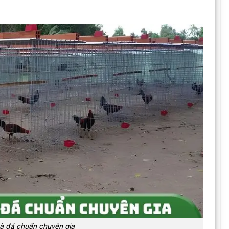
gà đá chuẩn chuyên gia