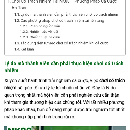
Chơi Có Trách Nhiệm Tại NK88 – Phương Pháp Cá Cược
An Toàn
Lý do mà thành viên cần phải thực hiện chơi có trách nhiệm
Các phương pháp chơi có trách nhiệm tại nền tảng
Phân bổ nguồn vốn
Nghiên cứu về luật
Chiến thuật cá cược
Tác dụng đến từ việc chơi có trách nhiệm khi cá cược
Kết luận
Lý do mà thành viên cần phải thực hiện chơi có trách
nhiệm
Xuyên suốt hành trình trải nghiệm cá cược, việc
chơi có trách
nhiệm
sẽ giúp tối ưu tỷ lệ lợi nhuận nhận về. Đây là lý do
quan trọng nhất mà hội viên cần phải nghiên cứu cẩn thận
khi tham gia thương hiệu của chúng tôi. Với rất nhiều phương
pháp khác nhau, bạn dễ dàng nhận được trải nghiệm tốt nhất
mà không gặp phải tình trạng rủi ro.