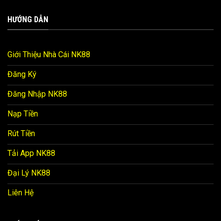
HƯỚNG DẪN
Giới Thiệu Nhà Cái NK88
Đăng Ký
Đăng Nhập NK88
Nạp Tiền
Rút Tiền
Tải App NK88
Đại Lý NK88
Liên Hệ