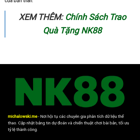
của bản thân.
XEM THÊM:
Chính Sách Trao
Quà Tặng NK88
michalowski.me
- Nơi hội tụ các chuyên gia phân tích dữ liệu thể
thao. Cập nhật bảng tin dự đoán và chiến thuật chơi bài bản, tối ưu
tỷ lệ thành công.