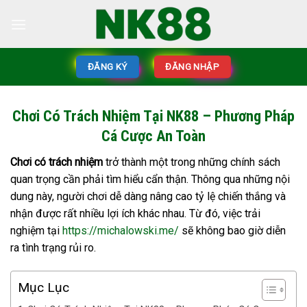
ĐĂNG KÝ
ĐĂNG NHẬP
Chơi Có Trách Nhiệm Tại NK88 – Phương Pháp
Cá Cược An Toàn
Chơi có trách nhiệm
trở thành một trong những chính sách
quan trọng cần phải tìm hiểu cẩn thận. Thông qua những nội
dung này, người chơi dễ dàng nâng cao tỷ lệ chiến thắng và
nhận được rất nhiều lợi ích khác nhau. Từ đó, việc trải
nghiệm tại
https://michalowski.me/
sẽ không bao giờ diễn
ra tình trạng rủi ro.
Mục Lục