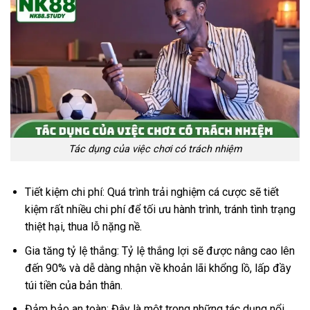
Tác dụng của việc chơi có trách nhiệm
Tiết kiệm chi phí: Quá trình trải nghiệm cá cược sẽ tiết
kiệm rất nhiều chi phí để tối ưu hành trình, tránh tình trạng
thiệt hại, thua lỗ nặng nề.
Gia tăng tỷ lệ thắng: Tỷ lệ thắng lợi sẽ được nâng cao lên
đến 90% và dễ dàng nhận về khoản lãi khổng lồ, lấp đầy
túi tiền của bản thân.
Đảm bảo an toàn: Đây là một trong những tác dụng nổi