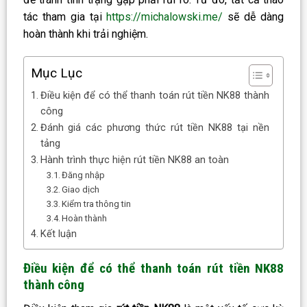
tác tham gia tại
https://michalowski.me/
sẽ dễ dàng
hoàn thành khi trải nghiệm.
Mục Lục
Điều kiện để có thể thanh toán rút tiền NK88 thành
công
Đánh giá các phương thức rút tiền NK88 tại nền
tảng
Hành trình thực hiện rút tiền NK88 an toàn
Đăng nhập
Giao dịch
Kiểm tra thông tin
Hoàn thành
Kết luận
Điều kiện để có thể thanh toán rút tiền NK88
thành công