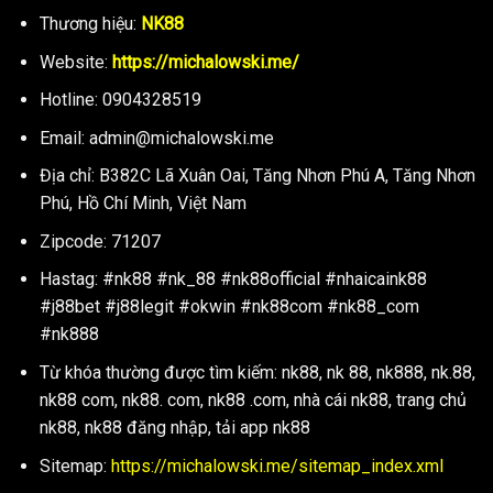
Thương hiệu:
NK88
Website:
https://michalowski.me/
Hotline:
0904328519
Email:
admin@michalowski.me
Địa chỉ:
B382C Lã Xuân Oai, Tăng Nhơn Phú A, Tăng Nhơn
Phú, Hồ Chí Minh, Việt Nam
Zipcode:
71207
Hastag:
#nk88 #nk_88 #nk88official #nhaicaink88
#j88bet #j88legit #okwin #nk88com #nk88_com
#nk888
Từ khóa thường được tìm kiếm: nk88, nk 88, nk888, nk.88,
nk88 com, nk88. com, nk88 .com, nhà cái nk88, trang chủ
nk88, nk88 đăng nhập, tải app nk88
Sitemap:
https://michalowski.me/sitemap_index.xml