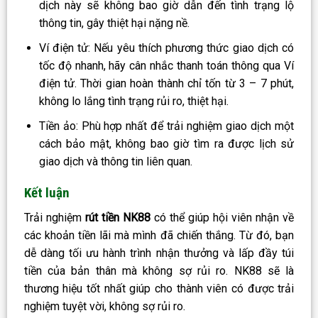
dịch này sẽ không bao giờ dẫn đến tình trạng lộ
thông tin, gây thiệt hại nặng nề.
Ví điện tử: Nếu yêu thích phương thức giao dịch có
tốc độ nhanh, hãy cân nhắc thanh toán thông qua Ví
điện tử. Thời gian hoàn thành chỉ tốn từ 3 – 7 phút,
không lo lắng tình trạng rủi ro, thiệt hại.
Tiền ảo: Phù hợp nhất để trải nghiệm giao dịch một
cách bảo mật, không bao giờ tìm ra được lịch sử
giao dịch và thông tin liên quan.
Kết luận
Trải nghiệm
rút tiền NK88
có thể giúp hội viên nhận về
các khoản tiền lãi mà mình đã chiến thắng. Từ đó, bạn
dễ dàng tối ưu hành trình nhận thưởng và lấp đầy túi
tiền của bản thân mà không sợ rủi ro. NK88 sẽ là
thương hiệu tốt nhất giúp cho thành viên có được trải
nghiệm tuyệt vời, không sợ rủi ro.