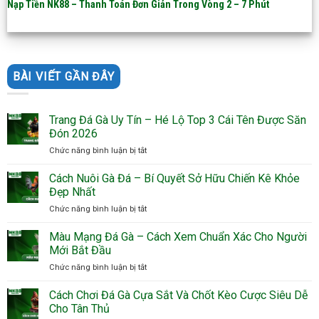
Nạp Tiền NK88 – Thanh Toán Đơn Giản Trong Vòng 2 – 7 Phút
BÀI VIẾT GẦN ĐÂY
Trang Đá Gà Uy Tín – Hé Lộ Top 3 Cái Tên Được Săn
Đón 2026
Chức năng bình luận bị tắt
ở
Trang
Đá
Cách Nuôi Gà Đá – Bí Quyết Sở Hữu Chiến Kê Khỏe
Gà
Đẹp Nhất
Uy
Chức năng bình luận bị tắt
ở
Tín
Cách
–
Nuôi
Màu Mạng Đá Gà – Cách Xem Chuẩn Xác Cho Người
Hé
Gà
Lộ
Mới Bắt Đầu
Đá
Top
Chức năng bình luận bị tắt
ở
–
3
Màu
Bí
Cái
Mạng
Cách Chơi Đá Gà Cựa Sắt Và Chốt Kèo Cược Siêu Dễ
Quyết
Tên
Đá
Sở
Cho Tân Thủ
Được
Gà
Hữu