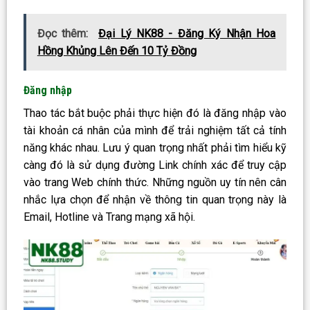
Đọc thêm:
Đại Lý NK88 - Đăng Ký Nhận Hoa
Hồng Khủng Lên Đến 10 Tỷ Đồng
Đăng nhập
Thao tác bắt buộc phải thực hiện đó là đăng nhập vào
tài khoản cá nhân của mình để trải nghiệm tất cả tính
năng khác nhau. Lưu ý quan trọng nhất phải tìm hiểu kỹ
càng đó là sử dụng đường Link chính xác để truy cập
vào trang Web chính thức. Những nguồn uy tín nên cân
nhắc lựa chọn để nhận về thông tin quan trọng này là
Email, Hotline và Trang mạng xã hội.